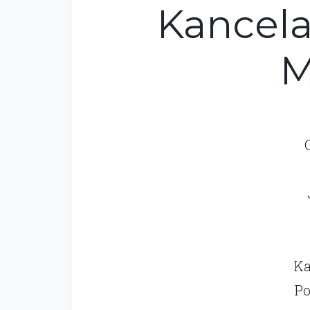
Kancela
M
Ka
Po