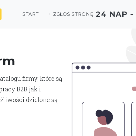
24 NAP 
START
+ ZGŁOŚ STRONĘ
irm
talogu firmy, które są
racy B2B jak i
liwości dzielone są