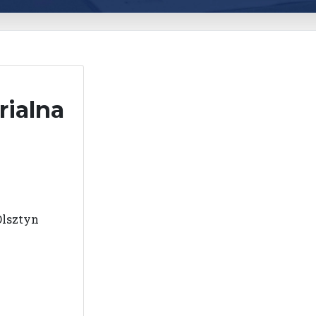
rialna
Olsztyn