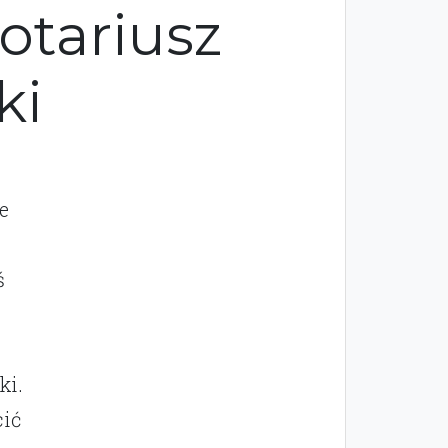
otariusz
ki
e
ś
ki.
cić