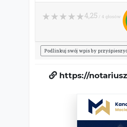
4,25
/ 4 głosów
P
o
d
l
i
n
k
u
j
s
w
ó
j
w
p
i
s
b
y
p
r
z
y
ś
p
i
e
s
z
y
https://notariusz