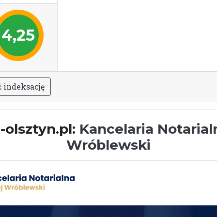
4,25
ć
i
n
d
e
k
s
a
c
j
ę
-olsztyn.pl:
Kancelaria Notarial
Wróblewski