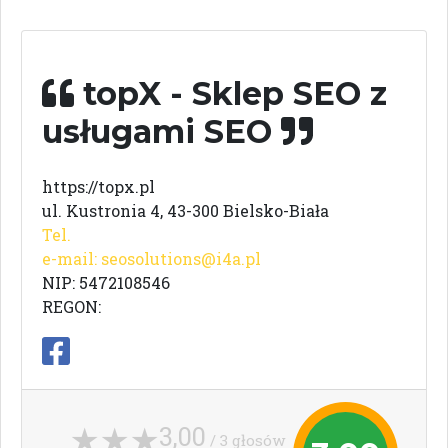
topX - Sklep SEO z
usługami SEO
https://topx.pl
ul. Kustronia 4, 43-300 Bielsko-Biała
Tel.
e-mail:
seosolutions@i4a.pl
NIP: 5472108546
REGON:
3,00
/ 3 głosów