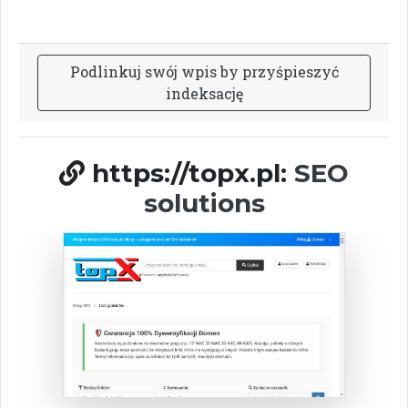
P
o
d
l
i
n
k
u
j
s
w
ó
j
w
p
i
s
b
y
p
r
z
y
ś
p
i
e
s
z
y
ć
i
n
d
e
k
s
a
c
j
ę
https://topx.pl:
SEO
solutions