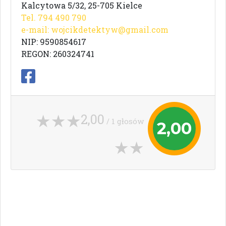
Kalcytowa 5/32, 25-705 Kielce
Tel. 794 490 790
e-mail:
wojcikdetektyw@gmail.com
NIP: 9590854617
REGON: 260324741
2,00
/ 1 głosów
2,00