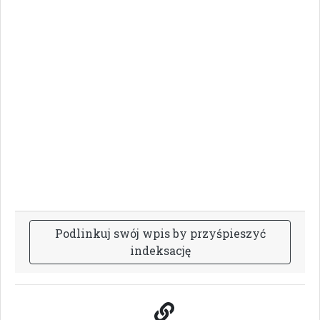
P
o
d
l
i
n
k
u
j
s
w
ó
j
w
p
i
s
b
y
p
r
z
y
ś
p
i
e
s
z
y
ć
i
n
d
e
k
s
a
c
j
ę