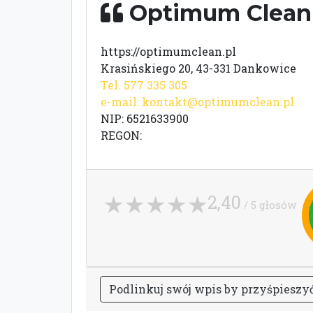
Optimum Clea
https://optimumclean.pl
Krasińskiego 20, 43-331 Dankowice
Tel. 577 335 305
e-mail:
kontakt@optimumclean.pl
NIP: 6521633900
REGON:
2,40
/ 5 głosów
P
o
d
l
i
n
k
u
j
s
w
ó
j
w
p
i
s
b
y
p
r
z
y
ś
p
i
e
s
z
y