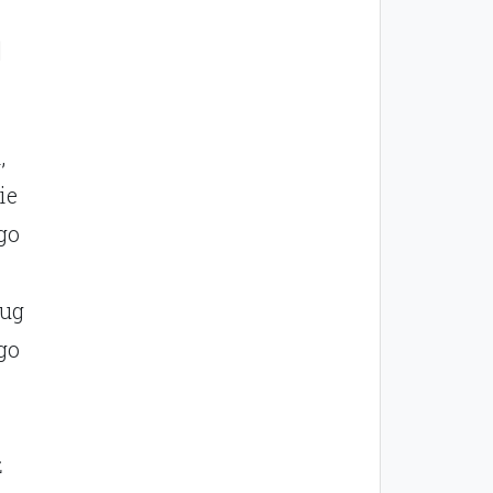
n
,
ie
go
ług
go
ż