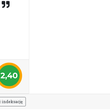
n
2,40
ć
i
n
d
e
k
s
a
c
j
ę