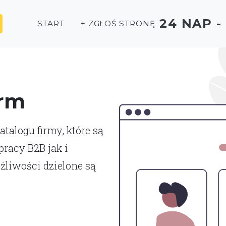
24 NAP 
START
+ ZGŁOŚ STRONĘ
irm
talogu firmy, które są
racy B2B jak i
liwości dzielone są