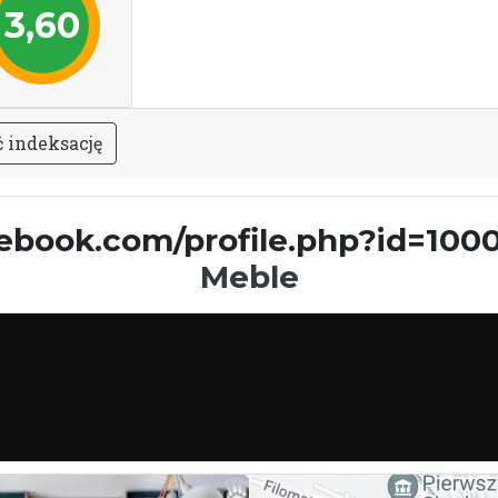
3,60
ć
i
n
d
e
k
s
a
c
j
ę
ebook.com/profile.php?id=100
Meble