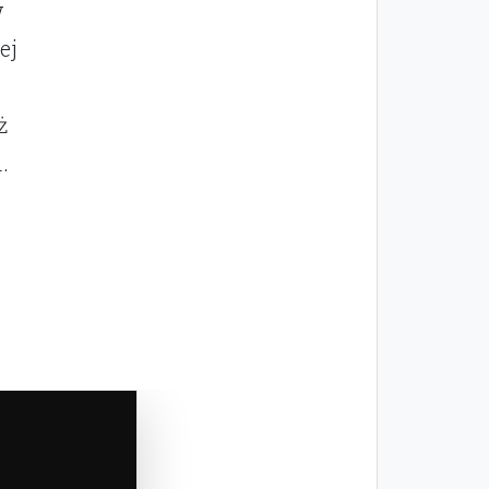
w
ej
ż
l
.