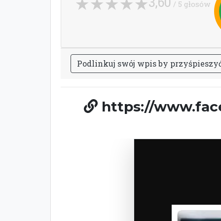
3,60
/ 5 głosów
P
o
d
l
i
n
k
u
j
s
w
ó
j
w
p
i
s
b
y
p
r
z
y
ś
p
i
e
s
z
y
https://www.fac