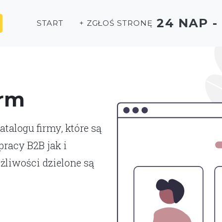
24 NAP 
START
+ ZGŁOŚ STRONĘ
irm
talogu firmy, które są
racy B2B jak i
liwości dzielone są