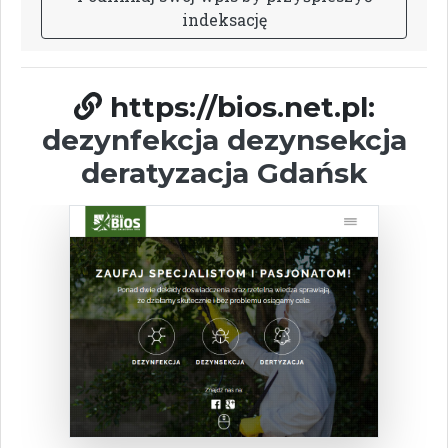
i
n
d
e
k
s
a
c
j
ę
https://bios.net.pl:
dezynfekcja dezynsekcja
deratyzacja Gdańsk