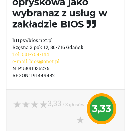
opryskowa jako
wybranaz z usług w
zakładzie BIOS
https://bios.net.pl
Rzęsna 3 pok.12, 80-716 Gdańsk
Tel. 501-754-144
e-mail:
bios@onet.pl
NIP: 5841036275
REGON: 191449482
3,33
/ 3 głosów
3,33