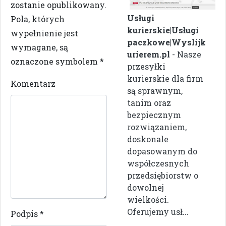
zostanie opublikowany.
Usługi
Pola, których
kurierskie|Usługi
wypełnienie jest
paczkowe|Wyslijk
wymagane, są
urierem.pl
- Nasze
oznaczone symbolem
*
przesyłki
kurierskie dla firm
Komentarz
są sprawnym,
tanim oraz
bezpiecznym
rozwiązaniem,
doskonale
dopasowanym do
współczesnych
przedsiębiorstw o
dowolnej
wielkości.
Oferujemy usł...
Podpis
*