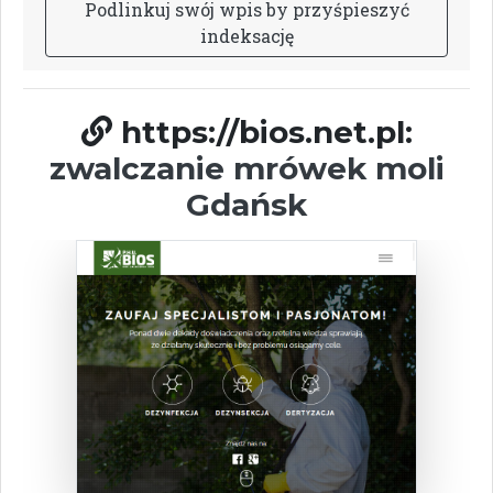
P
o
d
l
i
n
k
u
j
s
w
ó
j
w
p
i
s
b
y
p
r
z
y
ś
p
i
e
s
z
y
ć
i
n
d
e
k
s
a
c
j
ę
https://bios.net.pl:
zwalczanie mrówek moli
Gdańsk