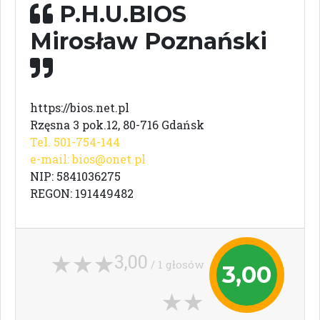
P.H.U.BIOS
Mirosław Poznański
https://bios.net.pl
Rzęsna 3 pok.12, 80-716 Gdańsk
Tel. 501-754-144
e-mail:
bios@onet.pl
NIP: 5841036275
REGON: 191449482
3,00
/ 1 głosów
3,00