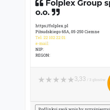
Folplex Group sp
o.o.
https://folplex.pl
Piłsudskiego 65A, 05-250 Ciemne
Tel. 22 102 22 01
e-mail:
NIP:
REGON:
3,33
/ 3 głosów
P
o
d
l
i
n
k
u
j
s
w
ó
j
w
p
i
s
b
y
p
r
z
y
ś
p
i
e
s
z
y