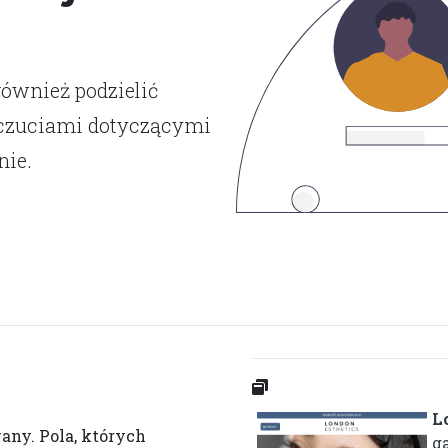
również podzielić
dczuciami dotyczącymi
nie.
L
wany.
Pola, których
g