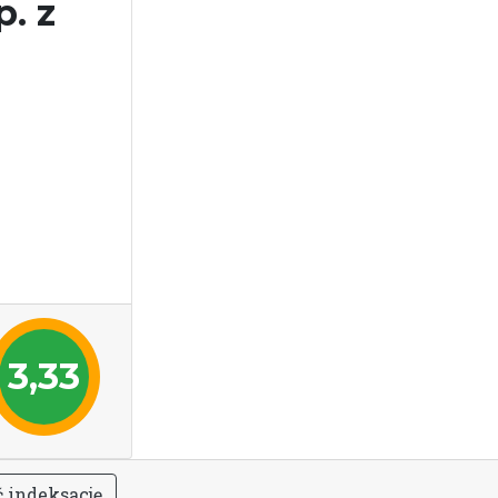
. z
3,33
ć
i
n
d
e
k
s
a
c
j
ę