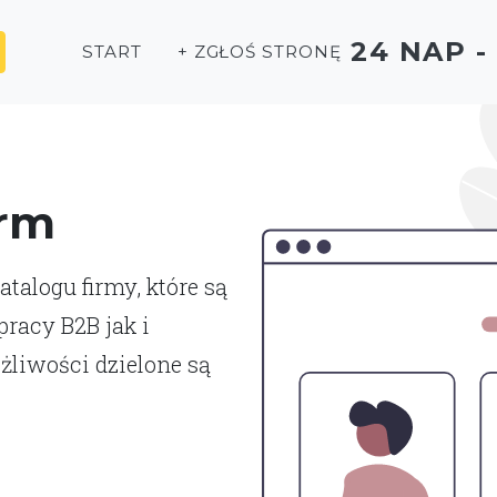
24 NAP 
START
+ ZGŁOŚ STRONĘ
irm
talogu firmy, które są
racy B2B jak i
liwości dzielone są