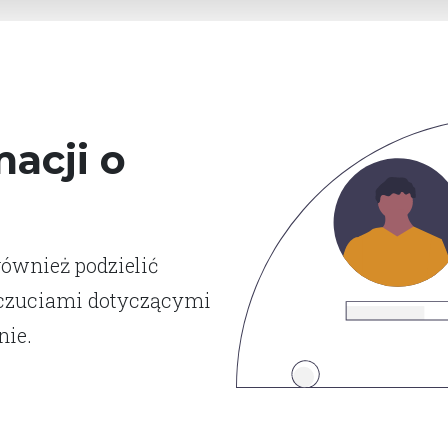
acji o
również podzielić
dczuciami dotyczącymi
nie.