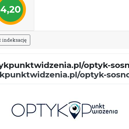
4,20
ć
i
n
d
e
k
s
a
c
j
ę
tykpunktwidzenia.pl/optyk-sos
ykpunktwidzenia.pl/optyk-sosn