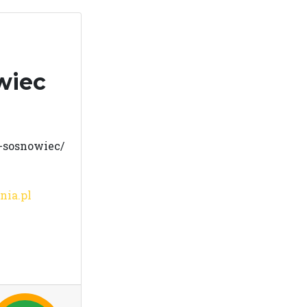
wiec
-sosnowiec/
ia.pl