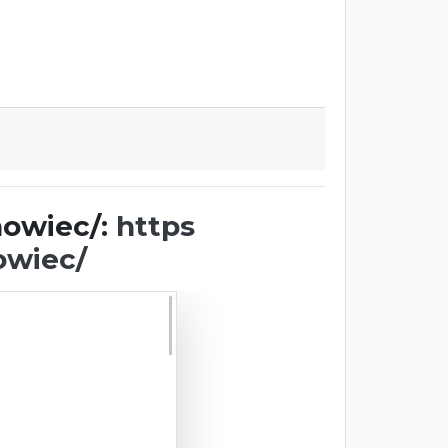
nowiec/:
https
owiec/