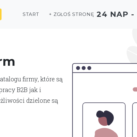
24 NAP 
START
+ ZGŁOŚ STRONĘ
irm
talogu firmy, które są
racy B2B jak i
liwości dzielone są