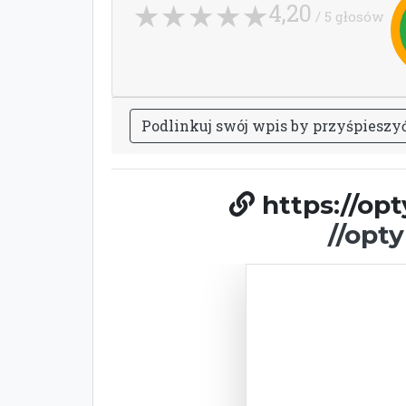
4,20
/ 5 głosów
P
o
d
l
i
n
k
u
j
s
w
ó
j
w
p
i
s
b
y
p
r
z
y
ś
p
i
e
s
z
y
https://op
//opt