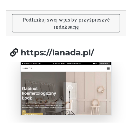
P
o
d
l
i
n
k
u
j
s
w
ó
j
w
p
i
s
b
y
p
r
z
y
ś
p
i
e
s
z
y
ć
i
n
d
e
k
s
a
c
j
ę
https://lanada.pl/