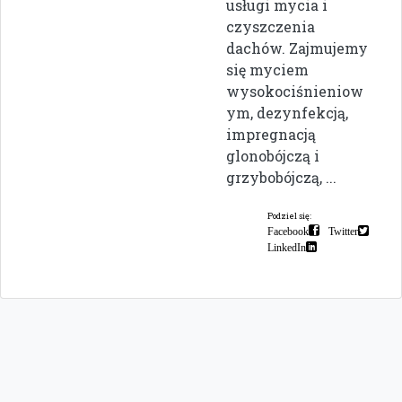
usługi mycia i
czyszczenia
dachów. Zajmujemy
się myciem
wysokociśnieniow
ym, dezynfekcją,
impregnacją
glonobójczą i
grzybobójczą, ...
Podziel się:
Facebook
Twitter
LinkedIn