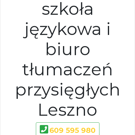
szkoła
językowa i
biuro
tłumaczeń
przysięgłych
Leszno
609 595 980