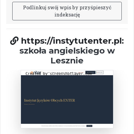
P
o
d
l
i
n
k
u
j
s
w
ó
j
w
p
i
s
b
y
p
r
z
y
ś
p
i
e
s
z
y
ć
i
n
d
e
k
s
a
c
j
ę
https://instytutenter.pl:
szkoła angielskiego w
Lesznie