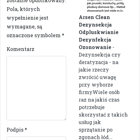
zostanie opublikowany.
Pola, których
Arsen Clean
wypełnienie jest
Dezynsekcja
wymagane, są
Odpluskwianie
oznaczone symbolem
*
Dezynfekcja
Ozonowanie
-
Komentarz
Dezynsekcja czy
deratyzacja - na
jakie rzeczy
zwrócić uwagę
przy wyborze
firmyWiele osób
raz na jakiś czas
potrzebuje
skorzystać z takich
usług jak
Podpis
*
sprzątanie po
zgonach łód...