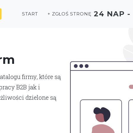
24 NAP 
START
+ ZGŁOŚ STRONĘ
irm
talogu firmy, które są
racy B2B jak i
liwości dzielone są