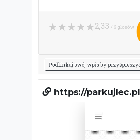
2,33
/ 6 głosów
P
o
d
l
i
n
k
u
j
s
w
ó
j
w
p
i
s
b
y
p
r
z
y
ś
p
i
e
s
z
y
https://parkujlec.pl