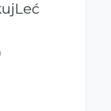
kujLeć
a
j