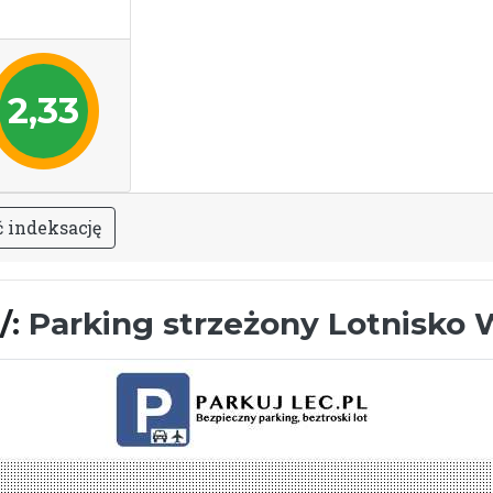
2,33
ć
i
n
d
e
k
s
a
c
j
ę
/:
Parking strzeżony Lotnisko