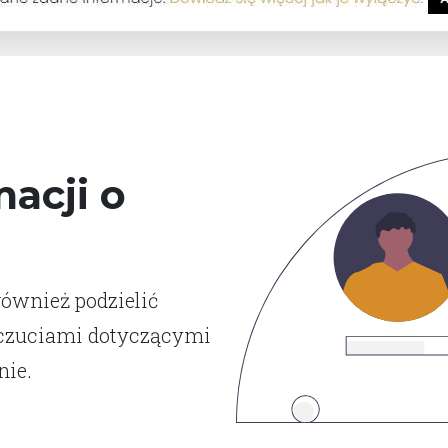
acji o
również podzielić
dczuciami dotyczącymi
nie.