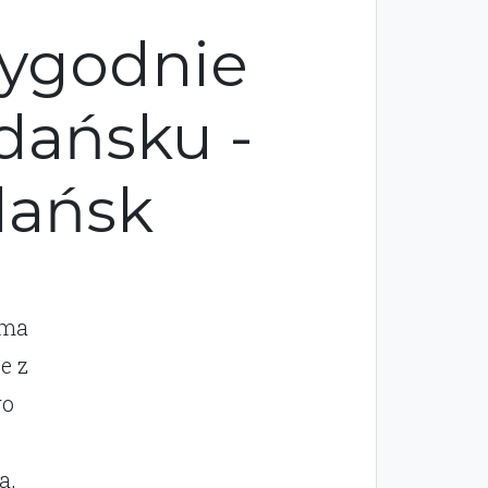
wygodnie
dańsku -
dańsk
 ma
e z
go
a,