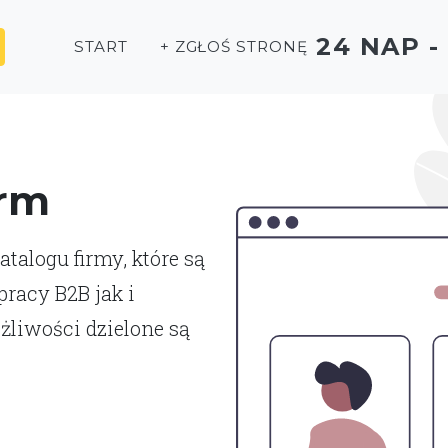
24 NAP 
START
+ ZGŁOŚ STRONĘ
irm
talogu firmy, które są
racy B2B jak i
liwości dzielone są