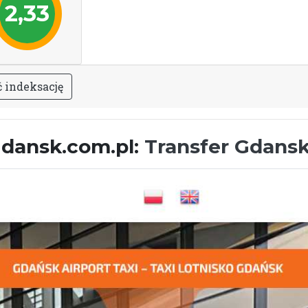
2,33
ć
i
n
d
e
k
s
a
c
j
ę
igdansk.com.pl:
Transfer Gdansk