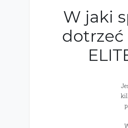
W jaki 
dotrzeć
ELIT
Je
ki
p
W