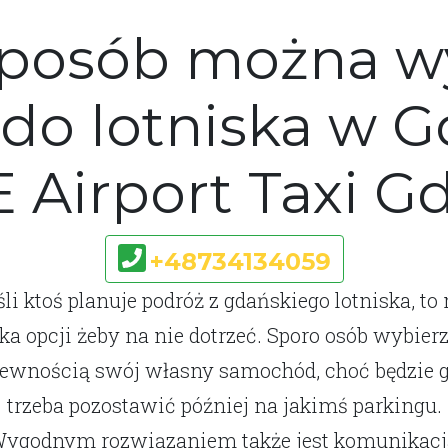
sposób można 
 do lotniska w G
E Airport Taxi G
+48734134059
śli ktoś planuje podróż z gdańskiego lotniska, to
lka opcji żeby na nie dotrzeć. Sporo osób wybierz
ewnością swój własny samochód, choć będzie 
trzeba pozostawić później na jakimś parkingu.
ygodnym rozwiązaniem także jest komunikacj