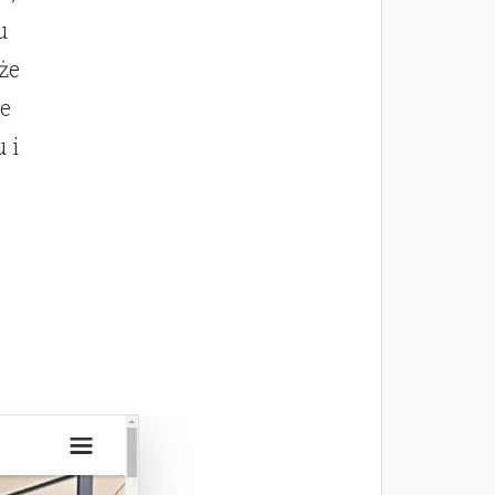
u
że
e
 i