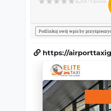
2,33
/ 3 głosów
P
o
d
l
i
n
k
u
j
s
w
ó
j
w
p
i
s
b
y
p
r
z
y
ś
p
i
e
s
z
y
https://airporttax