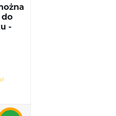
można
 do
u -
pl