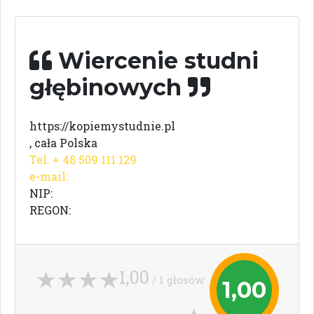
Wiercenie studni
głębinowych
https://kopiemystudnie.pl
, cała Polska
Tel. + 48 509 111 129
e-mail:
NIP:
REGON:
1,00
/ 1 głosów
1,00