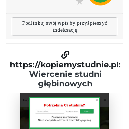
P
o
d
l
i
n
k
u
j
s
w
ó
j
w
p
i
s
b
y
p
r
z
y
ś
p
i
e
s
z
y
ć
i
n
d
e
k
s
a
c
j
ę
https://kopiemystudnie.pl:
Wiercenie studni
głębinowych