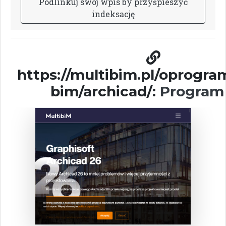
P
o
d
l
i
n
k
u
j
s
w
ó
j
w
p
i
s
b
y
p
r
z
y
ś
p
i
e
s
z
y
ć
i
n
d
e
k
s
a
c
j
ę
https://multibim.pl/oprogr
bim/archicad/:
Program