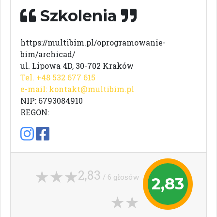
Szkolenia
https://multibim.pl/oprogramowanie-
bim/archicad/
ul. Lipowa 4D, 30-702 Kraków
Tel. +48 532 677 615
e-mail:
kontakt@multibim.pl
NIP: 6793084910
REGON:
2,83
/ 6 głosów
2,83