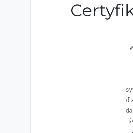
Certyfi
W
sy
dl
da
ś