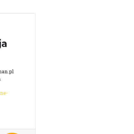
ja
nan.pl
ń
ne-