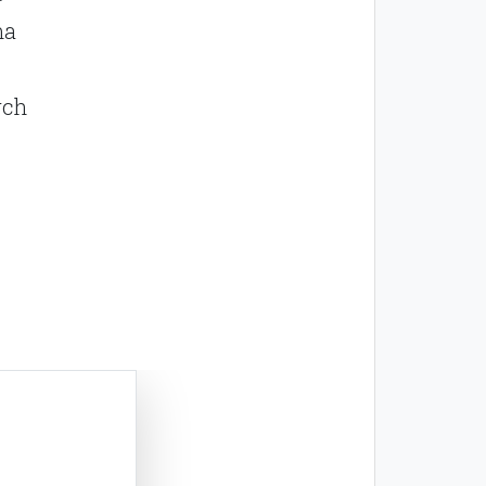
ma
ych