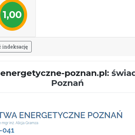
1,00
ć
i
n
d
e
k
s
a
c
j
ę
y-energetyczne-poznan.pl:
świa
Poznań