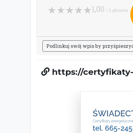
1,00
/ 2 głosów
P
o
d
l
i
n
k
u
j
s
w
ó
j
w
p
i
s
b
y
p
r
z
y
ś
p
i
e
s
z
y
https://certyfikat