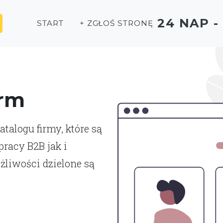
24 NAP 
START
+ ZGŁOŚ STRONĘ
irm
talogu firmy, które są
racy B2B jak i
liwości dzielone są