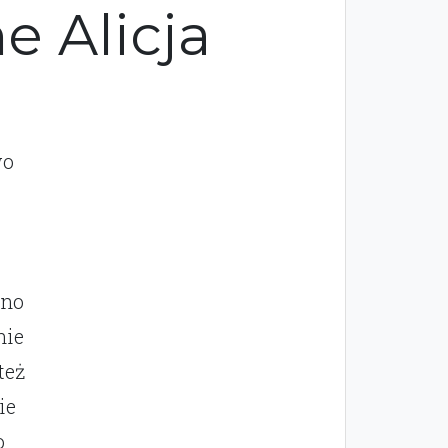
e Alicja
wo
ono
nie
też
ie
o