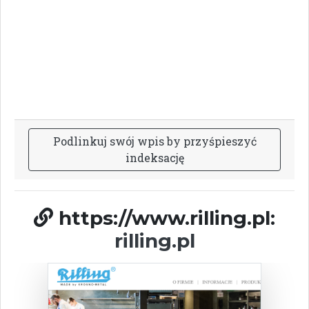
P
o
d
l
i
n
k
u
j
s
w
ó
j
w
p
i
s
b
y
p
r
z
y
ś
p
i
e
s
z
y
ć
i
n
d
e
k
s
a
c
j
ę
https://www.rilling.pl:
rilling.pl