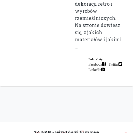
dekoracji retro i
wyrobów
rzemieślniczych.
Na stronie dowiesz
się, z jakich
materiałów i jakimi
...
Podziel się:
Facebook
Twitter
LinkedIn
24 NAP - wizytówki firmowe