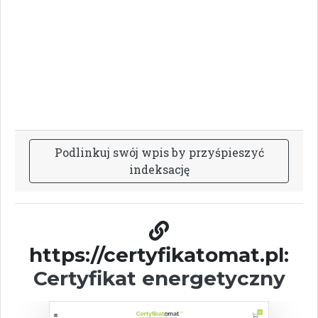
P
o
d
l
i
n
k
u
j
s
w
ó
j
w
p
i
s
b
y
p
r
z
y
ś
p
i
e
s
z
y
ć
i
n
d
e
k
s
a
c
j
ę
https://certyfikatomat.pl:
Certyfikat energetyczny