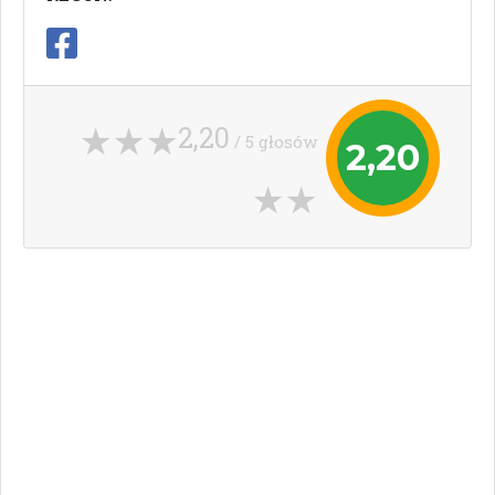
2,20
/ 5 głosów
2,20