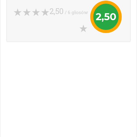
2,50
/ 6 głosów
2,50