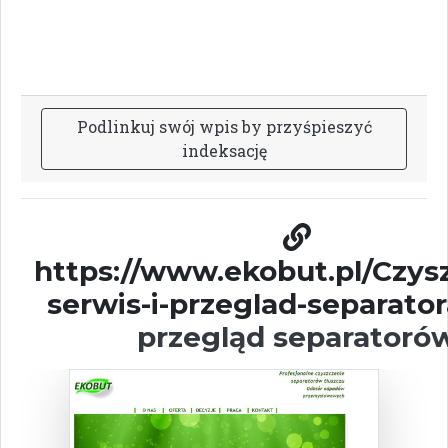
P
o
d
l
i
n
k
u
j
s
w
ó
j
w
p
i
s
b
y
p
r
z
y
ś
p
i
e
s
z
y
ć
i
n
d
e
k
s
a
c
j
ę
https://www.ekobut.pl/Czys
serwis-i-przeglad-separator
przegląd separatoró