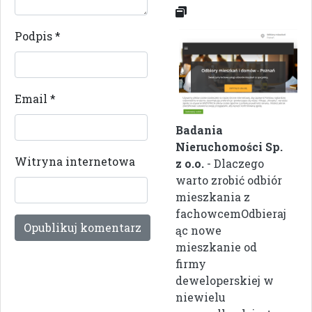
Podpis
*
Email
*
Badania
Nieruchomości Sp.
Witryna internetowa
z o.o.
- Dlaczego
warto zrobić odbiór
mieszkania z
fachowcemOdbieraj
ąc nowe
mieszkanie od
firmy
deweloperskiej w
niewielu