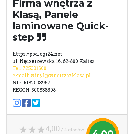
Firma wnętrza z
Klasą, Panele
laminowane Quick-
step
https://podlogi24.net
ul. Nędzerzewska 16, 62-800 Kalisz
Tel. 725301600
e-mail:
winyl@wnetrzazklasa.pl
NIP: 6182003957
REGON: 300838308
4,00
/ 4 głosów
4,00