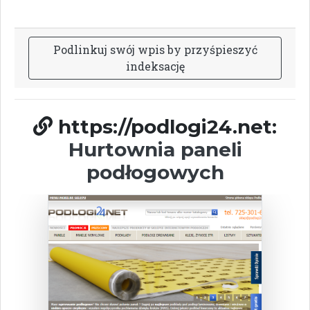
P
o
d
l
i
n
k
u
j
s
w
ó
j
w
p
i
s
b
y
p
r
z
y
ś
p
i
e
s
z
y
ć
i
n
d
e
k
s
a
c
j
ę
https://podlogi24.net:
Hurtownia paneli
podłogowych