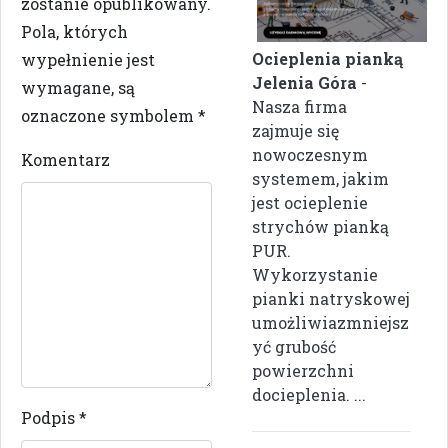
zostanie opublikowany.
Pola, których
Ocieplenia pianką
wypełnienie jest
Jelenia Góra
-
wymagane, są
Nasza firma
oznaczone symbolem
*
zajmuje się
nowoczesnym
Komentarz
systemem, jakim
jest ocieplenie
strychów pianką
PUR.
Wykorzystanie
pianki natryskowej
umożliwiazmniejsz
yć grubość
powierzchni
docieplenia. ...
Podpis
*