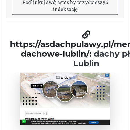
P
o
d
l
i
n
k
u
j
s
w
ó
j
w
p
i
s
b
y
p
r
z
y
ś
p
i
e
s
z
y
ć
i
n
d
e
k
s
a
c
j
ę
https://asdachpulawy.pl/m
dachowe-lublin/:
dachy pł
Lublin