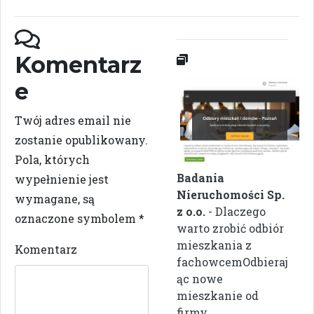
Komentarz
e
Twój adres email nie
zostanie opublikowany.
Pola, których
Badania
wypełnienie jest
Nieruchomości Sp.
wymagane, są
z o.o.
- Dlaczego
oznaczone symbolem
*
warto zrobić odbiór
mieszkania z
Komentarz
fachowcemOdbieraj
ąc nowe
mieszkanie od
firmy