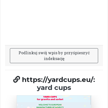
P
o
d
l
i
n
k
u
j
s
w
ó
j
w
p
i
s
b
y
p
r
z
y
ś
p
i
e
s
z
y
ć
i
n
d
e
k
s
a
c
j
ę
https://yardcups.eu/:
yard cups