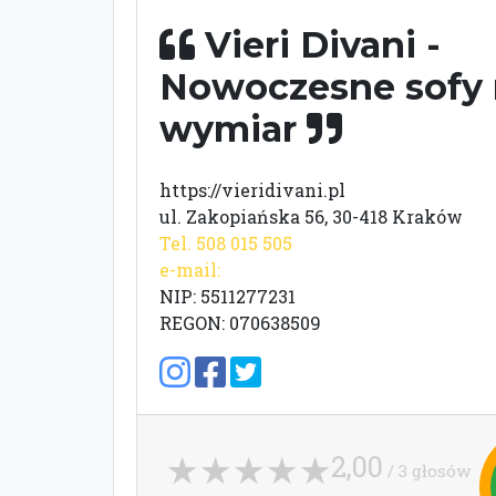
Vieri Divani -
Nowoczesne sofy 
wymiar
https://vieridivani.pl
ul. Zakopiańska 56, 30-418 Kraków
Tel. 508 015 505
e-mail:
NIP: 5511277231
REGON: 070638509
2,00
/ 3 głosów