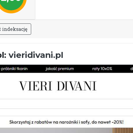
ć
i
n
d
e
k
s
a
c
j
ę
pl:
vieridivani.pl