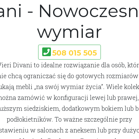
vani - Nowoczesn
wymiar
508 015 505
ieri Divani to idealne rozwiązanie dla osób, któ
nie chcą ograniczać się do gotowych rozmiarów 
ukają mebli „na swój wymiar życia”. Wiele kolek
ożna zamówić w konfiguracji lewej lub prawej,
łuższym siedziskiem, dodatkowym bokiem lub b
podłokietników. To ważne szczególnie przy
stawieniu w salonach z aneksem lub przy duży