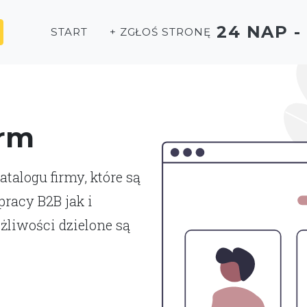
24 NAP 
START
+ ZGŁOŚ STRONĘ
irm
talogu firmy, które są
racy B2B jak i
liwości dzielone są