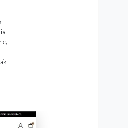
m
nia
ne,
jak