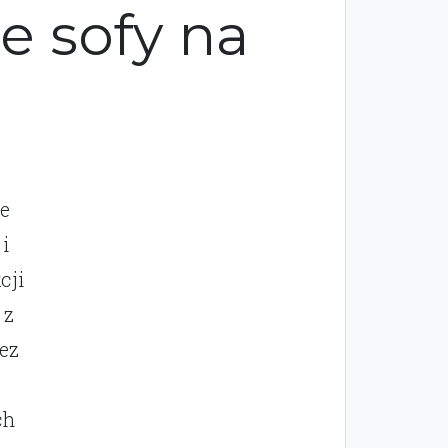
e sofy na
re
i
cji
 z
ez
ch