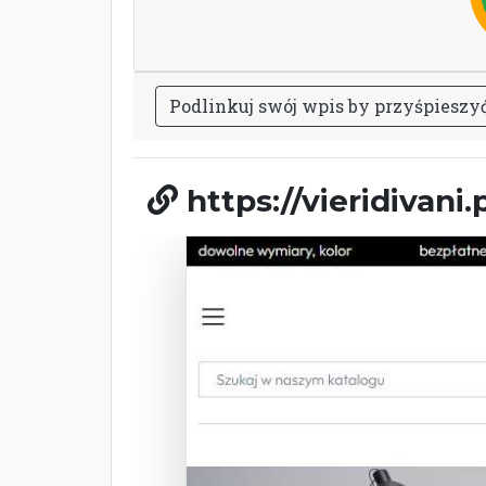
P
o
d
l
i
n
k
u
j
s
w
ó
j
w
p
i
s
b
y
p
r
z
y
ś
p
i
e
s
z
y
https://vieridivani.