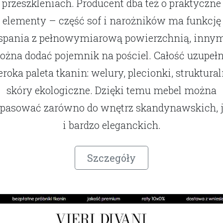
przeszkleniach. Producent dba też o praktyczne
elementy – część sof i narożników ma funkcję
spania z pełnowymiarową powierzchnią, inny
żna dodać pojemnik na pościel. Całość uzupeł
eroka paleta tkanin: welury, plecionki, struktural
skóry ekologiczne. Dzięki temu mebel można
pasować zarówno do wnętrz skandynawskich, 
i bardzo eleganckich.
Szczegóły