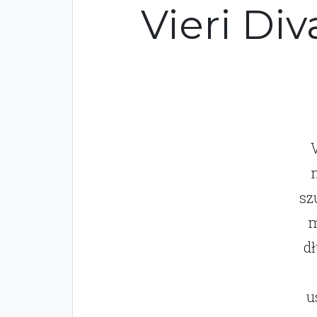
Vieri Di
V
sz
m
d
u