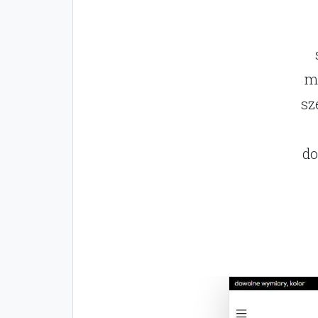
mo
sz
do