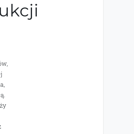
ukcji
ów,
j
a,
ą.
nży
z