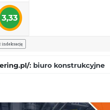
3,33
ć
i
n
d
e
k
s
a
c
j
ę
ring.pl/:
biuro konstrukcyjne