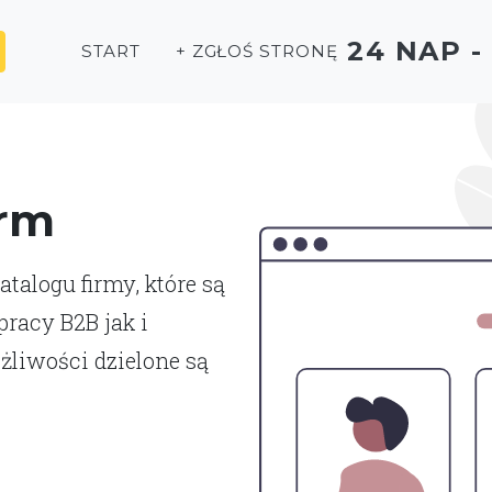
24 NAP 
START
+ ZGŁOŚ STRONĘ
irm
talogu firmy, które są
racy B2B jak i
liwości dzielone są