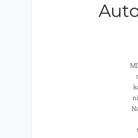
Auto
MD
k
n
Na