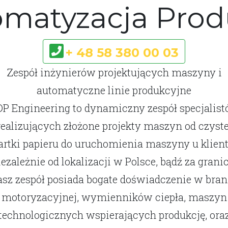
matyzacja Prod
+ 48 58 380 00 03
Zespół inżynierów projektujących maszyny i
automatyczne linie produkcyjne
P Engineering to dynamiczny zespół specjalist
realizujących złożone projekty maszyn od czyste
artki papieru do uruchomienia maszyny u klient
iezależnie od lokalizacji w Polsce, bądź za granic
sz zespół posiada bogate doświadczenie w bra
motoryzacyjnej, wymienników ciepła, maszyn
technologicznych wspierających produkcję, ora