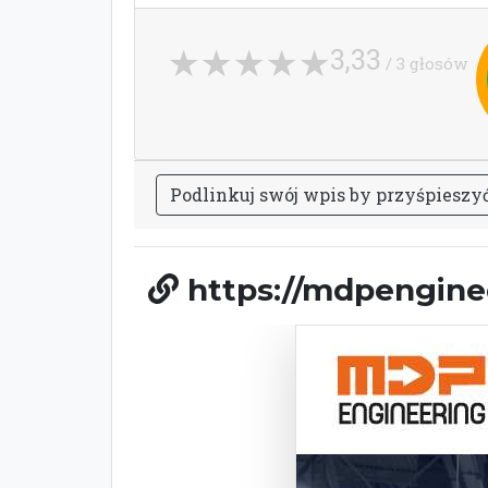
3,33
/ 3 głosów
P
o
d
l
i
n
k
u
j
s
w
ó
j
w
p
i
s
b
y
p
r
z
y
ś
p
i
e
s
z
y
https://mdpenginee