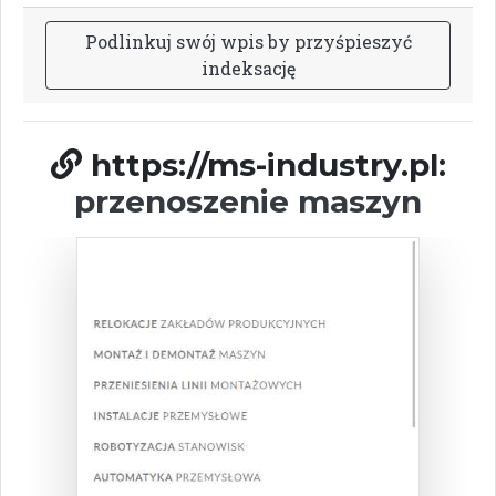
P
o
d
l
i
n
k
u
j
s
w
ó
j
w
p
i
s
b
y
p
r
z
y
ś
p
i
e
s
z
y
ć
i
n
d
e
k
s
a
c
j
ę
https://ms-industry.pl:
przenoszenie maszyn