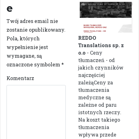
e
Twój adres email nie
zostanie opublikowany.
REDDO
Pola, których
Translations sp. z
wypełnienie jest
o.o
- Ceny
wymagane, są
tłumaczeń - od
oznaczone symbolem
*
jakich czynników
najczęściej
Komentarz
zależąCeny za
tłumaczenia
medyczne są
zależne od paru
istotnych rzeczy.
Na koszt takiego
tłumaczenia
wpływa przede