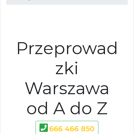
Przeprowad
zki
Warszawa
od A do Z
666 466 850