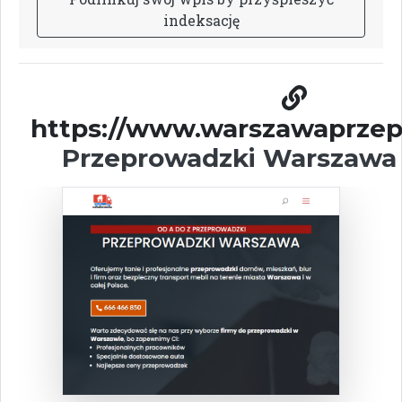
i
n
d
e
k
s
a
c
j
ę
https://www.warszawaprzepr
Przeprowadzki Warszawa 