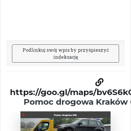
P
o
d
l
i
n
k
u
j
s
w
ó
j
w
p
i
s
b
y
p
r
z
y
ś
p
i
e
s
z
y
ć
i
n
d
e
k
s
a
c
j
ę
https://goo.gl/maps/bv6S6
Pomoc drogowa Kraków 