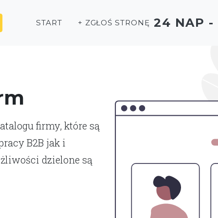
24 NAP 
START
+ ZGŁOŚ STRONĘ
irm
talogu firmy, które są
racy B2B jak i
liwości dzielone są