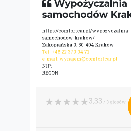
Wypożyczalnia
samochodów Kra
https://comfortcar.pl/wypozyczalnia-
samochodow-krakow/
Zakopiańska 9, 30-404 Kraków
Tel. +48 22 379 04 71
e-mail:
wynajem@comfortcar.pl
NIP:
REGON:
3,33
/ 3 głosów