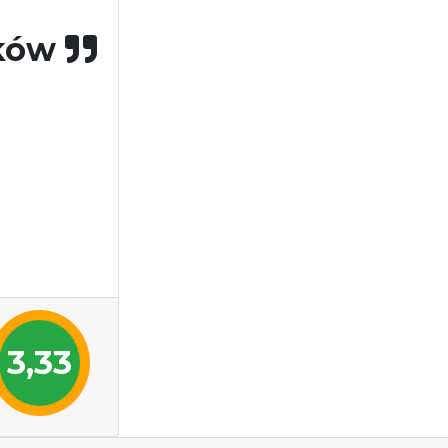
ków
3,33