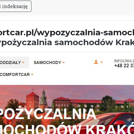
ć
i
n
d
e
k
s
a
c
j
ę
ortcar.pl/wypozyczalnia-samo
pożyczalnia samochodów Kra