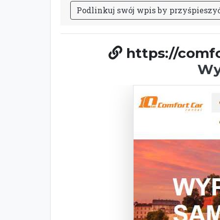
P
o
d
l
i
n
k
u
j
s
w
ó
j
w
p
i
s
b
y
p
r
z
y
ś
p
i
e
s
z
y
https://comf
Wy