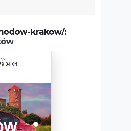
chodow-krakow/:
ków