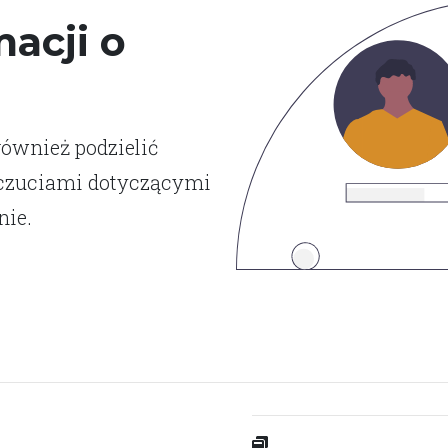
acji o
również podzielić
dczuciami dotyczącymi
nie.