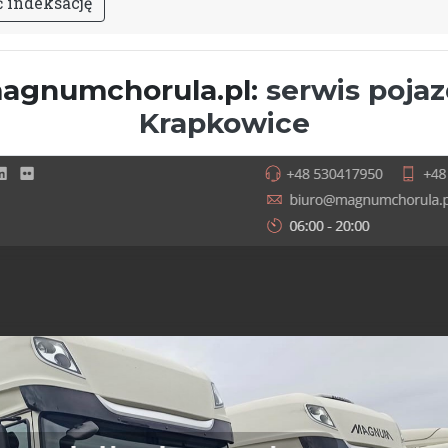
ć
i
n
d
e
k
s
a
c
j
ę
agnumchorula.pl:
serwis poja
Krapkowice