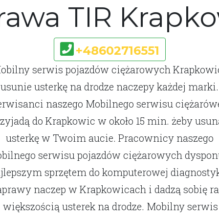
rawa TIR Krapko
+48602716551
obilny serwis pojazdów ciężarowych Krapkowi
usunie usterkę na drodze naczepy każdej marki.
erwisanci naszego Mobilnego serwisu ciężarów
rzyjadą do Krapkowic w około 15 min. żeby usun
usterkę w Twoim aucie. Pracownicy naszego
bilnego serwisu pojazdów ciężarowych dyspon
jlepszym sprzętem do komputerowej diagnostyk
prawy naczep w Krapkowicach i dadzą sobię r
z większością usterek na drodze. Mobilny serwis 