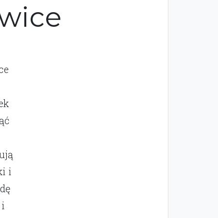
wice
ce
ek
ąć
ują
i i
adę
i