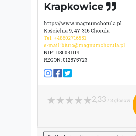
Krapkowice
https://www.magnumchorula.pl
Kościelna 9, 47-316 Chorula
Tel. +48602716551
e-mail:
biuro@magnumchorula.pl
NIP: 1180031119
REGON: 012875723
2,33
/ 3 głosów