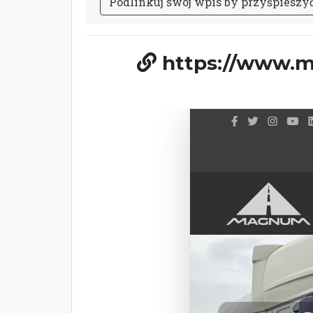
P
o
d
l
i
n
k
u
j
s
w
ó
j
w
p
i
s
b
y
p
r
z
y
ś
p
i
e
s
z
y
https://www.m