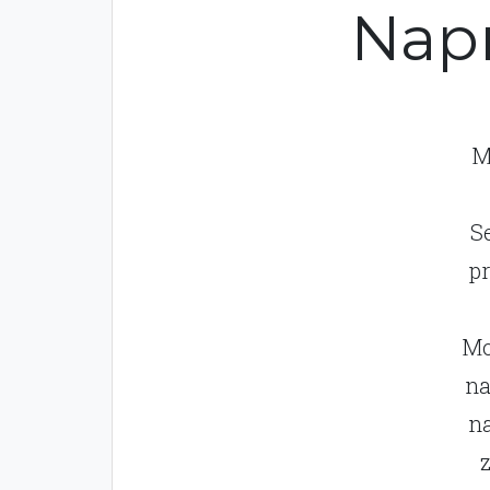
Nap
M
S
p
Mo
na
na