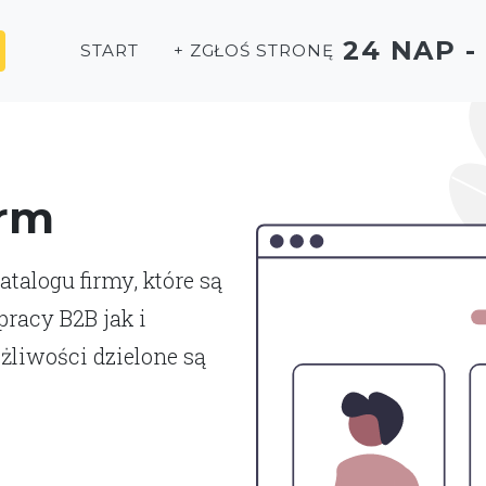
24 NAP 
START
+ ZGŁOŚ STRONĘ
irm
talogu firmy, które są
racy B2B jak i
liwości dzielone są