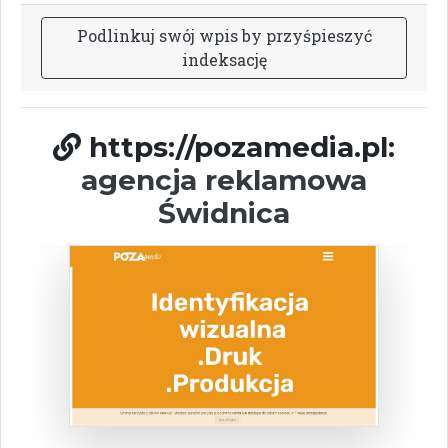
P
o
d
l
i
n
k
u
j
s
w
ó
j
w
p
i
s
b
y
p
r
z
y
ś
p
i
e
s
z
y
ć
i
n
d
e
k
s
a
c
j
ę
https://pozamedia.pl:
agencja reklamowa
Świdnica