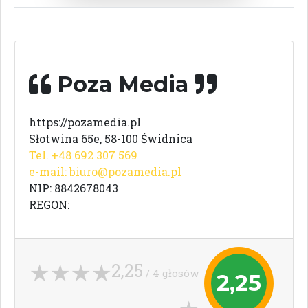
Poza Media
https://pozamedia.pl
Słotwina 65e, 58-100 Świdnica
Tel. +48 692 307 569
e-mail:
biuro@pozamedia.pl
NIP: 8842678043
REGON:
2,25
/ 4 głosów
2,25