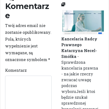
Komentarz
e
Twój adres email nie
zostanie opublikowany.
Kancelaria Radcy
Pola, których
Prawnego
wypełnienie jest
Katarzyna Necel-
wymagane, są
Smółka
-
oznaczone symbolem
*
Sprawdzona
kancelaria prawna
Komentarz
- na jakie rzeczy
zwracać uwagę
podczas
wyboruJeśli ktoś
będzie szukał
sprawdzonej
kancelarii prawnej,