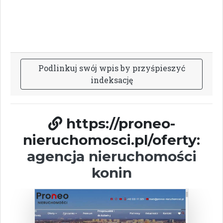
P
o
d
l
i
n
k
u
j
s
w
ó
j
w
p
i
s
b
y
p
r
z
y
ś
p
i
e
s
z
y
ć
i
n
d
e
k
s
a
c
j
ę
https://proneo-
nieruchomosci.pl/oferty:
agencja nieruchomości
konin