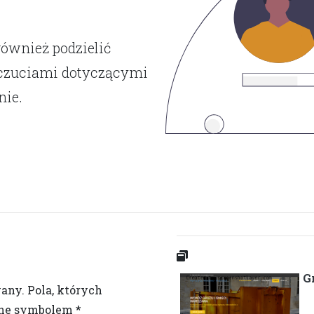
również podzielić
dczuciami dotyczącymi
nie.
G
wany.
Pola, których
one symbolem
*