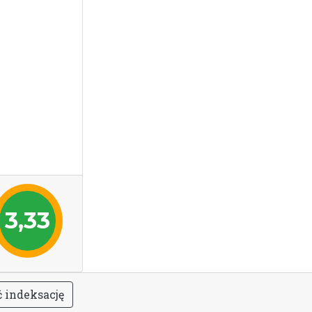
3,33
ć
i
n
d
e
k
s
a
c
j
ę