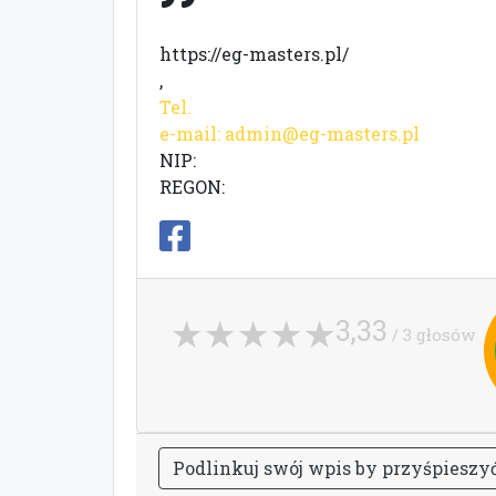
https://eg-masters.pl/
,
Tel.
e-mail:
admin@eg-masters.pl
NIP:
REGON:
3,33
/ 3 głosów
P
o
d
l
i
n
k
u
j
s
w
ó
j
w
p
i
s
b
y
p
r
z
y
ś
p
i
e
s
z
y