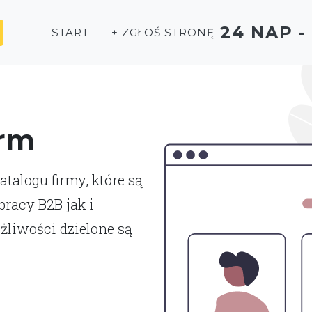
24 NAP 
START
+ ZGŁOŚ STRONĘ
irm
talogu firmy, które są
racy B2B jak i
liwości dzielone są