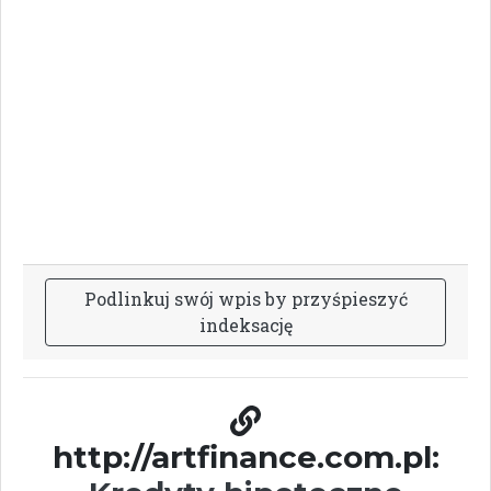
P
o
d
l
i
n
k
u
j
s
w
ó
j
w
p
i
s
b
y
p
r
z
y
ś
p
i
e
s
z
y
ć
i
n
d
e
k
s
a
c
j
ę
http://artfinance.com.pl: