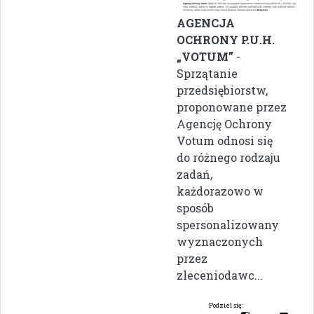
AGENCJA
OCHRONY P.U.H.
„VOTUM”
-
Sprzątanie
przedsiębiorstw,
proponowane przez
Agencję Ochrony
Votum odnosi się
do różnego rodzaju
zadań,
każdorazowo w
sposób
spersonalizowany
wyznaczonych
przez
zleceniodawc...
Podziel się: