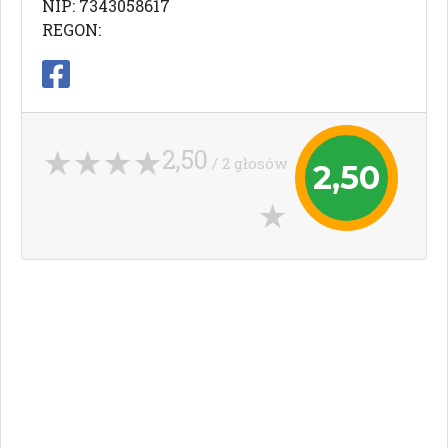
NIP: 7343058617
REGON:
2,50
/ 2 głosów
2,50