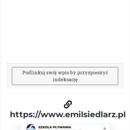
P
o
d
l
i
n
k
u
j
s
w
ó
j
w
p
i
s
b
y
p
r
z
y
ś
p
i
e
s
z
y
ć
i
n
d
e
k
s
a
c
j
ę
https://www.emilsiedlarz.pl