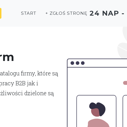
24 NAP 
START
+ ZGŁOŚ STRONĘ
irm
talogu firmy, które są
racy B2B jak i
liwości dzielone są