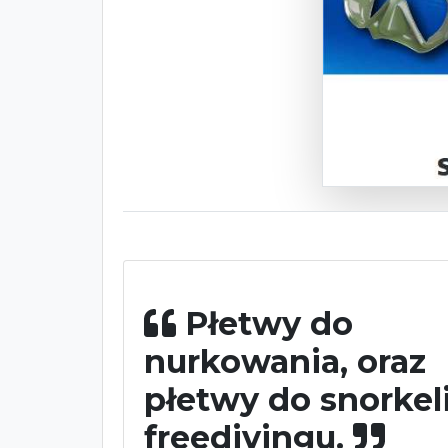
Płetwy do
nurkowania, oraz
płetwy do snorkel
freedivingu.