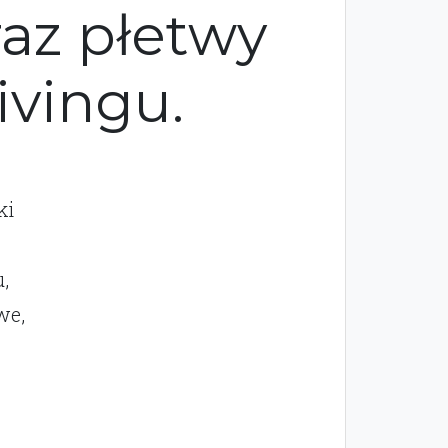
az płetwy
ivingu.
ki
,
we,