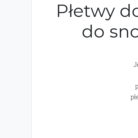
Płetwy d
do sno
J
pł