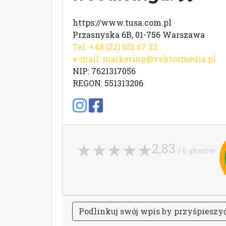
https://www.tusa.com.pl
Przasnyska 6B, 01-756 Warszawa
Tel. +48 (22) 651 67 22
e-mail:
marketing@vektormedia.pl
NIP: 7621317056
REGON: 551313206
2,83
/ 6 głosów
P
o
d
l
i
n
k
u
j
s
w
ó
j
w
p
i
s
b
y
p
r
z
y
ś
p
i
e
s
z
y