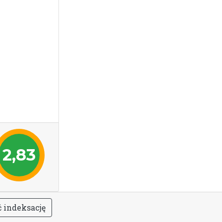
2,83
ć
i
n
d
e
k
s
a
c
j
ę