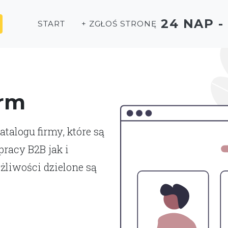
24 NAP 
START
+ ZGŁOŚ STRONĘ
irm
talogu firmy, które są
racy B2B jak i
liwości dzielone są