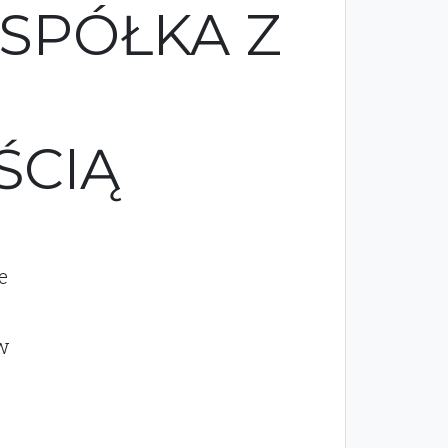
SPÓŁKA Z
ŚCIĄ
e
w