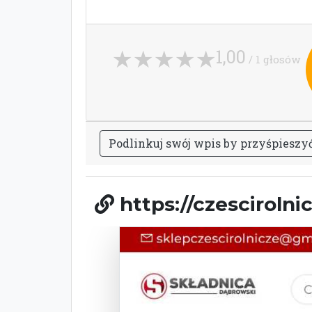
1,00
/ 1 głosów
P
o
d
l
i
n
k
u
j
s
w
ó
j
w
p
i
s
b
y
p
r
z
y
ś
p
i
e
s
z
y
https://czescirolni