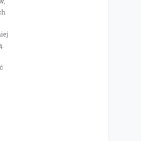
w,
ch
iej
ą.
eć