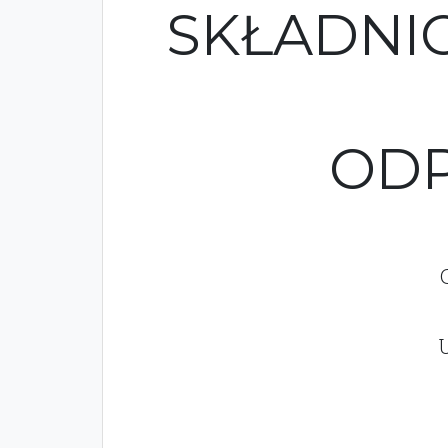
SKŁADNI
ODP