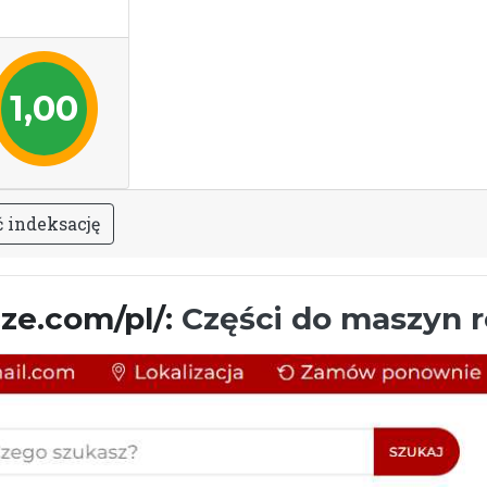
1,00
ć
i
n
d
e
k
s
a
c
j
ę
cze.com/pl/:
Części do maszyn r