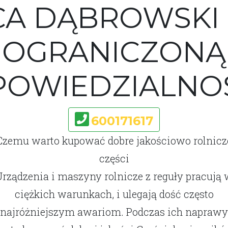
CA DĄBROWSKI 
OGRANICZONĄ
OWIEDZIALNO
600171617
Czemu warto kupować dobre jakościowo rolnicz
części
Urządzenia i maszyny rolnicze z reguły pracują 
ciężkich warunkach, i ulegają dość często
najróżniejszym awariom. Podczas ich naprawy