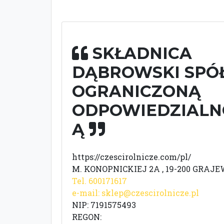
SKŁADNICA
DĄBROWSKI SPÓ
OGRANICZONĄ
ODPOWIEDZIALN
Ą
https://czescirolnicze.com/pl/
M. KONOPNICKIEJ 2A , 19-200 GRAJ
Tel. 600171617
e-mail:
sklep@czescirolnicze.pl
NIP: 7191575493
REGON: