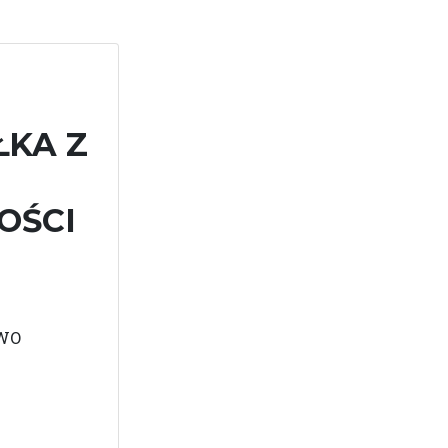
ŁKA Z
OŚCI
EWO