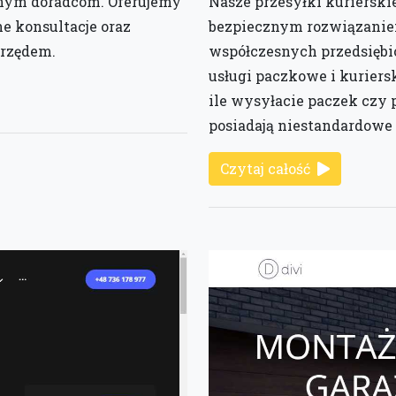
onym doradcom. Oferujemy
Nasze przesyłki kurierski
ne konsultacje oraz
bezpiecznym rozwiązanie
rzędem.
współczesnych przedsiębi
usługi paczkowe i kuriersk
ile wysyłacie paczek czy 
posiadają niestandardowe 
Czytaj całość