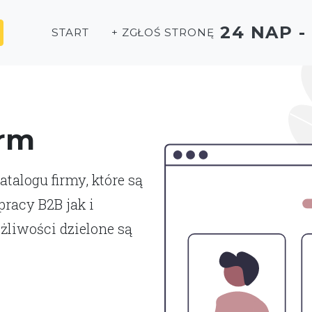
24 NAP 
START
+ ZGŁOŚ STRONĘ
irm
talogu firmy, które są
racy B2B jak i
liwości dzielone są