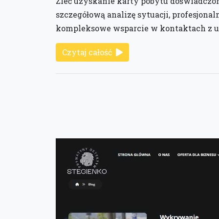
Zleć uzyskanie karty pobytu doświadcz
szczegółową analizę sytuacji, profesjonal
kompleksowe wsparcie w kontaktach z u
Czytaj całość