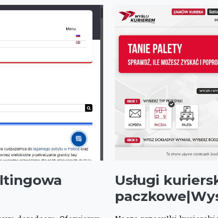
ltingowa
Usługi kuriers
paczkowe|Wysl