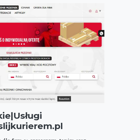
kie|Usługi
ijkurierem.pl