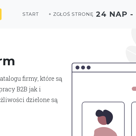
24 NAP 
START
+ ZGŁOŚ STRONĘ
irm
talogu firmy, które są
racy B2B jak i
liwości dzielone są